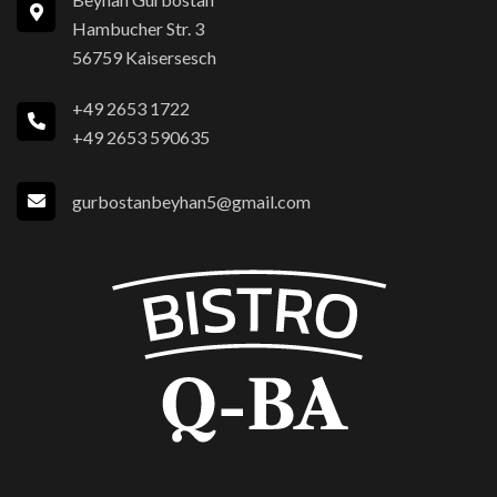
Hambucher Str. 3
56759 Kaisersesch
+49 2653 1722
+49 2653 590635
gurbostanbeyhan5@gmail.com